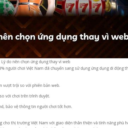
– Lý do nên chọn ứng dụng thay vì web
8% người chơi Việt Nam đã chuyển sang sử dụng ứng dụng di động t
 vượt trội so với phiên bản web.
 với chơi trên trình duyệt.
, bảo vệ thông tin người chơi tốt hơn.
g cho thị trường Việt Nam với giao diện thân thiện và tính năng phù 