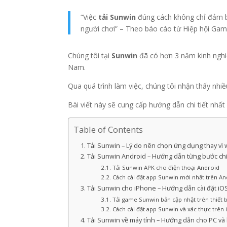
“Việc
tải Sunwin
đúng cách không chỉ đảm b
người chơi” – Theo báo cáo từ Hiệp hội Ga
Chúng tôi tại
Sunwin
đã có hơn 3 năm kinh ngh
Nam.
Qua quá trình làm việc, chúng tôi nhận thấy nhi
Bài viết này sẽ cung cấp hướng dẫn chi tiết nhất
Table of Contents
Tải Sunwin – Lý do nên chọn ứng dụng thay vì
Tải Sunwin Android – Hướng dẫn từng bước chi 
Tải Sunwin APK cho điện thoại Android
Cách cài đặt app Sunwin mới nhất trên An
Tải Sunwin cho iPhone – Hướng dẫn cài đặt iO
Tải game Sunwin bản cập nhật trên thiết b
Cách cài đặt app Sunwin và xác thực trên 
Tải Sunwin về máy tính – Hướng dẫn cho PC và