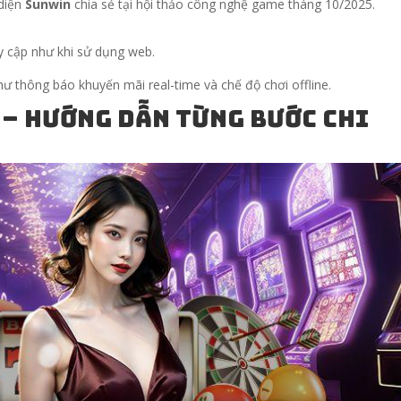
 diện
Sunwin
chia sẻ tại hội thảo công nghệ game tháng 10/2025.
uy cập như khi sử dụng web.
ư thông báo khuyến mãi real-time và chế độ chơi offline.
– Hướng dẫn từng bước chi