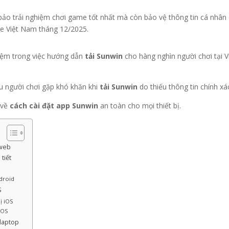
ảo trải nghiệm chơi game tốt nhất mà còn bảo vệ thông tin cá nhân
me Việt Nam tháng 12/2025.
iệm trong việc hướng dẫn
tải Sunwin
cho hàng nghìn người chơi tại V
ều người chơi gặp khó khăn khi
tải Sunwin
do thiếu thông tin chính xá
 về
cách cài đặt app Sunwin
an toàn cho mọi thiết bị.
 web
tiết
droid
S
ị iOS
iOS
 laptop