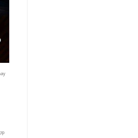
hay
hợp