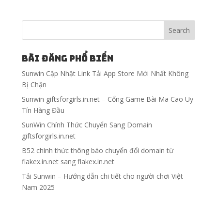
Bài đăng phổ biến
Sunwin Cập Nhật Link Tải App Store Mới Nhất Không
Bị Chặn
Sunwin giftsforgirls.in.net – Cổng Game Bài Ma Cao Uy
Tín Hàng Đầu
SunWin Chính Thức Chuyển Sang Domain
giftsforgirls.in.net
B52 chính thức thông báo chuyển đổi domain từ
flakex.in.net sang flakex.in.net
Tải Sunwin – Hướng dẫn chi tiết cho người chơi Việt
Nam 2025