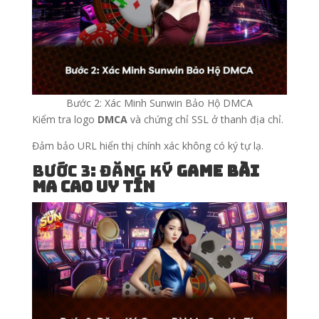
Bước 2: Xác Minh Sunwin Bảo Hộ DMCA
Kiểm tra logo
DMCA
và chứng chỉ SSL ở thanh địa chỉ.
Đảm bảo URL hiển thị chính xác không có ký tự lạ.
Bước 3: Đăng Ký
Game Bài
Ma Cao Uy Tín