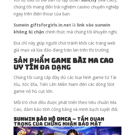
chúng tôi mang đến trải nghiệm casino chuyên nghiệp
ngay trên điện thoại của bạn.
Sunwin giftsforgirls.in.net
là
link vào sunwin
không bị chặn
chính thức mà chúng tôi khuyến nghị.
Địa chỉ này giúp người chơi tránh khỏi các trang web
giả mạo và lừa đảo đang tràn lan trên thị trường.
Sản Phẩm
Game Bài Ma Cao
Uy Tín
Đa Dạng
Chúng tôi cung cấp đầy đủ các loại hình game từ Tài
Xỉu, Xóc Đĩa, Tiến Lên Miền Nam đến các dòng Slot
game nổ hũ cực lớn.
Mỗi trò chơi đều được phát triển theo tiêu chuẩn Ma
Cao, đảm bảo tính công bằng và minh bạch tuyệt đối.
Sunwin Bảo Hộ DMCA
– Tầm Quan
Trọng Của Chứng Nhận Bảo Mật