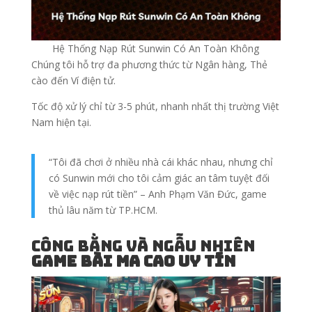
Hệ Thống Nạp Rút Sunwin Có An Toàn Không
Chúng tôi hỗ trợ đa phương thức từ Ngân hàng, Thẻ
cào đến Ví điện tử.
Tốc độ xử lý chỉ từ 3-5 phút, nhanh nhất thị trường Việt
Nam hiện tại.
“Tôi đã chơi ở nhiều nhà cái khác nhau, nhưng chỉ
có Sunwin mới cho tôi cảm giác an tâm tuyệt đối
về việc nạp rút tiền” – Anh Phạm Văn Đức, game
thủ lâu năm từ TP.HCM.
Công Bằng Và Ngẫu Nhiên
Game Bài Ma Cao Uy Tín