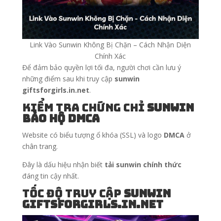
Link Vào Sunwin Không Bị Chặn – Cách Nhận Diện
Chính Xác
Để đảm bảo quyền lợi tối đa, người chơi cần lưu ý
những điểm sau khi truy cập
sunwin
giftsforgirls.in.net
.
Kiểm Tra Chứng Chỉ
Sunwin
Bảo Hộ DMCA
Website có biểu tượng ổ khóa (SSL) và logo
DMCA
ở
chân trang.
Đây là dấu hiệu nhận biết
tải sunwin chính thức
đáng tin cậy nhất.
Tốc Độ Truy Cập
Sunwin
Giftsforgirls.in.net