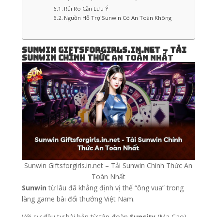
Rủi Ro Cần Lưu Ý
Nguồn Hỗ Trợ Sunwin Có An Toàn Không
Sunwin Giftsforgirls.in.net
–
Tải
Sunwin Chính Thức
An Toàn Nhất
Sunwin Giftsforgirls.in.net – Tải Sunwin Chính Thức An
Toàn Nhất
Sunwin
từ lâu đã khẳng định vị thế “ông vua” trong
làng game bài đổi thưởng Việt Nam.
Với sự đầu tư bài bản từ tập đoàn
Suncity
(Ma Cao),