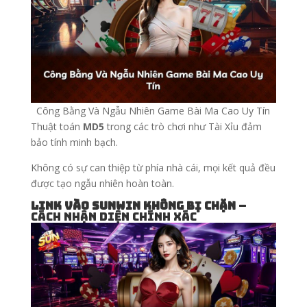
Công Bằng Và Ngẫu Nhiên Game Bài Ma Cao Uy Tín
Thuật toán
MD5
trong các trò chơi như Tài Xỉu đảm
bảo tính minh bạch.
Không có sự can thiệp từ phía nhà cái, mọi kết quả đều
được tạo ngẫu nhiên hoàn toàn.
Link Vào Sunwin Không Bị Chặn
–
Cách Nhận Diện Chính Xác