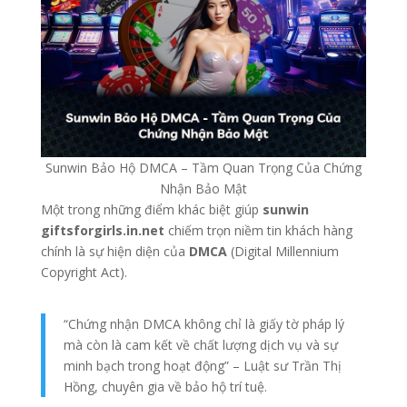
Sunwin Bảo Hộ DMCA – Tầm Quan Trọng Của Chứng
Nhận Bảo Mật
Một trong những điểm khác biệt giúp
sunwin
giftsforgirls.in.net
chiếm trọn niềm tin khách hàng
chính là sự hiện diện của
DMCA
(Digital Millennium
Copyright Act).
“Chứng nhận DMCA không chỉ là giấy tờ pháp lý
mà còn là cam kết về chất lượng dịch vụ và sự
minh bạch trong hoạt động” – Luật sư Trần Thị
Hồng, chuyên gia về bảo hộ trí tuệ.