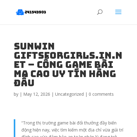
Sunwin
giftsforgirls.in.n
et – Cổng Game Bài
Ma Cao Uy Tín Hàng
Đầu
by
|
May 12, 2026
|
Uncategorized
|
0 comments
“Trong thị trường game bài đổi thưởng đầy biến
động hiện nay, việc tìm kiếm một địa chỉ vừa giải trí
đỉnh cao vừa đảm bảo an toàn pháp lý đang trở