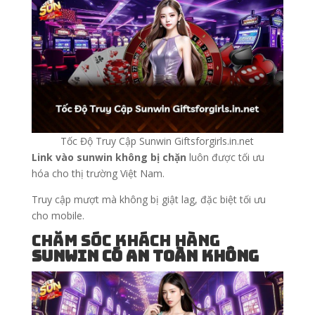
Tốc Độ Truy Cập Sunwin Giftsforgirls.in.net
Link vào sunwin không bị chặn
luôn được tối ưu
hóa cho thị trường Việt Nam.
Truy cập mượt mà không bị giật lag, đặc biệt tối ưu
cho mobile.
Chăm Sóc Khách Hàng
Sunwin Có An Toàn Không