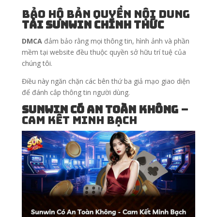
Bảo Hộ Bản Quyền Nội Dung
Tải Sunwin Chính Thức
DMCA
đảm bảo rằng mọi thông tin, hình ảnh và phần
mềm tại website đều thuộc quyền sở hữu trí tuệ của
chúng tôi.
Điều này ngăn chặn các bên thứ ba giả mạo giao diện
để đánh cắp thông tin người dùng.
Sunwin Có An Toàn Không
–
Cam Kết Minh Bạch