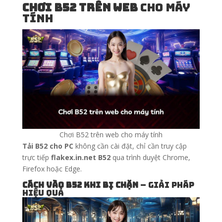
Chơi B52 trên web
cho máy
tính
Chơi B52 trên web cho máy tính
Tải B52 cho PC
không cần cài đặt, chỉ cần truy cập
trực tiếp
flakex.in.net B52
qua trình duyệt Chrome,
Firefox hoặc Edge.
Cách vào B52 khi bị chặn
– Giải pháp
hiệu quả