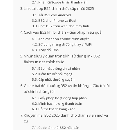
Nhận Giftcode tri ân thành viên
Link tải app B52 chính thức cập nhật 2025
Tải B52 cho Android
B52 cho iPhone và iPad
Chơi B52 trên web cho máy tính
Cách vào B52 khi bị chặn – Giải pháp hiệu quả
Xóa cache và cookie trình duyệt
Sử dụng mạng di động thay vì WiFi
Thay đổi DNS
Những lưu ý quan trọng khi sử dụng link B52
flakex.in.net chính thức
Bảo mật thông tin cá nhân
Kiểm tra kết nối mạng
Cập nhật thường xuyên
Game bài đổi thưởng B52 uy tín không – Câu trả lời
từ chính chúng tôi
Giấy phép hoạt động hợp pháp
Minh bạch trong thanh toán
Hỗ trợ khách hàng 24/7
Khuyến mãi B52 2025 dành cho thành viên mới và
cũ
Code tân thủ B52 hấp dẫn