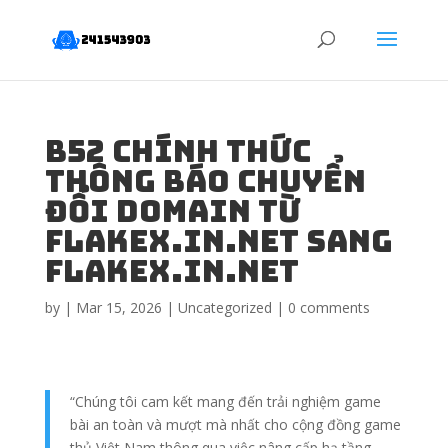
B52 chính thức
thông báo chuyển
đổi domain từ
flakex.in.net sang
flakex.in.net
by
|
Mar 15, 2026
|
Uncategorized
|
0 comments
“Chúng tôi cam kết mang đến trải nghiệm game
bài an toàn và mượt mà nhất cho cộng đồng game
thủ Việt Nam thông qua việc nâng cấp hạ tầng