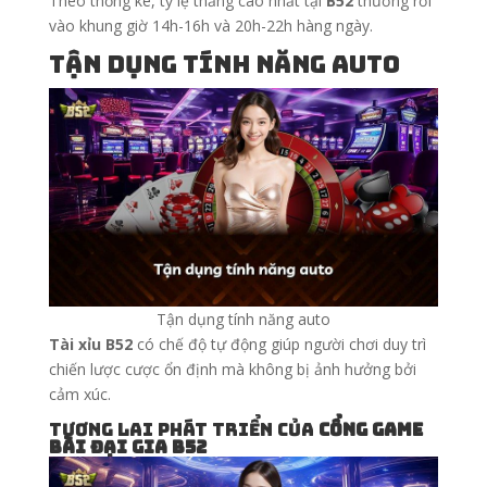
Theo thống kê, tỷ lệ thắng cao nhất tại
B52
thường rơi
vào khung giờ 14h-16h và 20h-22h hàng ngày.
Tận dụng tính năng auto
Tận dụng tính năng auto
Tài xỉu B52
có chế độ tự động giúp người chơi duy trì
chiến lược cược ổn định mà không bị ảnh hưởng bởi
cảm xúc.
Tương lai phát triển của
cổng game
bài đại gia B52