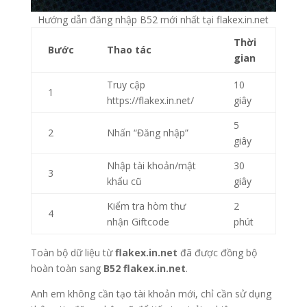
Hướng dẫn đăng nhập B52 mới nhất tại flakex.in.net
Thời
Bước
Thao tác
gian
Truy cập
10
1
https://flakex.in.net/
giây
5
2
Nhấn “Đăng nhập”
giây
Nhập tài khoản/mật
30
3
khẩu cũ
giây
Kiểm tra hòm thư
2
4
nhận Giftcode
phút
Toàn bộ dữ liệu từ
flakex.in.net
đã được đồng bộ
hoàn toàn sang
B52 flakex.in.net
.
Anh em không cần tạo tài khoản mới, chỉ cần sử dụng