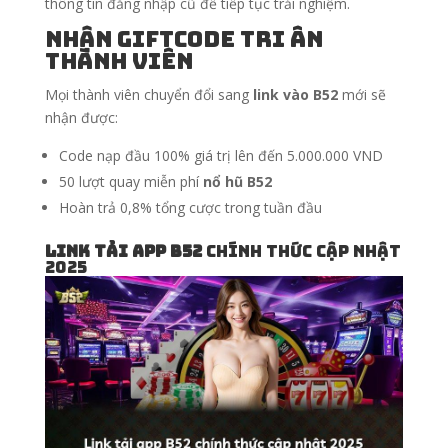
thông tin đăng nhập cũ để tiếp tục trải nghiệm.
Nhận Giftcode tri ân
thành viên
Mọi thành viên chuyển đổi sang
link vào B52
mới sẽ
nhận được:
Code nạp đầu 100% giá trị lên đến 5.000.000 VND
50 lượt quay miễn phí
nổ hũ B52
Hoàn trả 0,8% tổng cược trong tuần đầu
Link tải app B52
chính thức cập nhật
2025