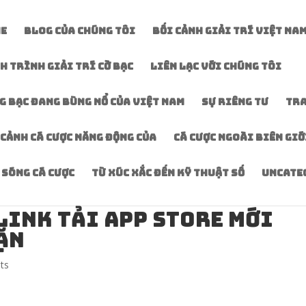
e
Blog của chúng tôi
Bối cảnh giải trí Việt Na
h trình giải trí cờ bạc
Liên lạc với chúng tôi
g bạc đang bùng nổ của Việt Nam
Sự riêng tư
Tra
 cảnh cá cược năng động của
Cá cược ngoài biên giớ
 sóng cá cược
Từ xúc xắc đến kỹ thuật số
Uncate
Link Tải App Store Mới
ặn
ts