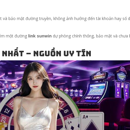
uật và bảo mật đường truyền, không ảnh hưởng đến tài khoản hay số 
 kiếm một đường
link sunwin
dự phòng chính thống, bảo mật và chưa 
 Nhất – Nguồn Uy Tín