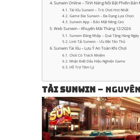
Sunwin Online – Tính Năng Nổi Bật Phiên Bản 
Tài Xỉu Sunwin – Trò Chơi Hot Nhất
Game Bài Sunwin – Đa Dạng Lựa Chọn
Sunwin App – Bảo Mật Nâng Cao
Web Sunwin – Khuyến Mãi Tháng 12/2024
Sunwin Đăng Nhập – Quà Tặng Hàng Ngày
Link Tải Sunwin – Ưu Đãi Tân Thủ
Sunwin Tài Xỉu – Lưu Ý An Toàn Khi Chơi
Chơi Có Trách Nhiệm
Nhận Biết Dấu Hiệu Nghiện Game
Hỗ Trợ Tâm Lý
Tải Sunwin
– Nguyên