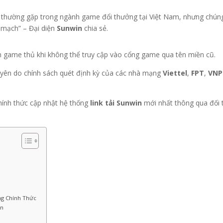
ng thường gặp trong ngành game đổi thưởng tại Việt Nam, nhưng chúng
n mạch” – Đại diện
Sunwin
chia sẻ.
m game thủ khi không thể truy cập vào cổng game qua tên miền cũ.
xuyên do chính sách quét định kỳ của các nhà mạng
Viettel
,
FPT
,
VNP
chính thức cập nhật hệ thống
link tải Sunwin
mới nhất thông qua đối 
ng Chính Thức
ản