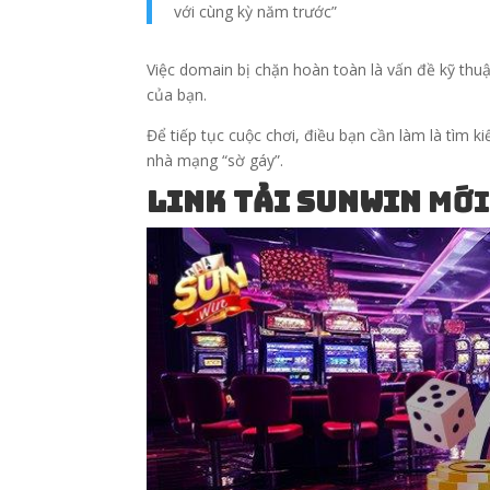
với cùng kỳ năm trước”
Việc domain bị chặn hoàn toàn là vấn đề kỹ th
của bạn.
Để tiếp tục cuộc chơi, điều bạn cần làm là tìm
nhà mạng “sờ gáy”.
Link Tải Sunwin
Mới