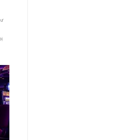
dư
bị