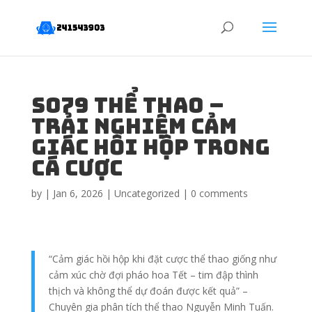
SO79 thể thao –
Trải nghiệm cảm
giác hồi hộp trong
cá cược
by
|
Jan 6, 2026
|
Uncategorized
|
0 comments
“Cảm giác hồi hộp khi đặt cược thể thao giống như
cảm xúc chờ đợi pháo hoa Tết – tim đập thình
thịch và không thể dự đoán được kết quả” –
Chuyên gia phân tích thể thao Nguyễn Minh Tuấn.