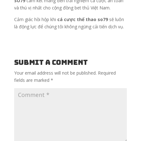
SO79
cam kết mang đến trải nghiệm cá cược an toàn
và thú vị nhất cho cộng đồng bet thủ Việt Nam.
Cảm giác hồi hộp khi
cá cược thể thao so79
sẽ luôn
là động lực để chúng tôi không ngừng cải tiến dịch vụ.
Submit a Comment
Your email address will not be published.
Required
fields are marked
*