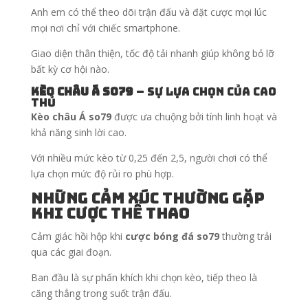
Anh em có thể theo dõi trận đấu và đặt cược mọi lúc
mọi nơi chỉ với chiếc smartphone.
Giao diện thân thiện, tốc độ tải nhanh giúp không bỏ lỡ
bất kỳ cơ hội nào.
Kèo châu Á SO79
– Sự lựa chọn của cao
thủ
Kèo châu Á so79
được ưa chuộng bởi tính linh hoạt và
khả năng sinh lời cao.
Với nhiều mức kèo từ 0,25 đến 2,5, người chơi có thể
lựa chọn mức độ rủi ro phù hợp.
Những cảm xúc thường gặp
khi cược thể thao
Cảm giác hồi hộp khi
cược bóng đá so79
thường trải
qua các giai đoạn.
Ban đầu là sự phấn khích khi chọn kèo, tiếp theo là
căng thẳng trong suốt trận đấu.