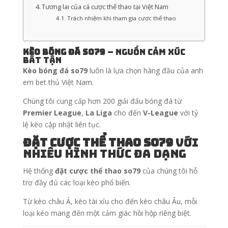
Tương lai của cá cược thể thao tại Việt Nam
Trách nhiệm khi tham gia cược thể thao
Kèo bóng đá SO79
– Nguồn cảm xúc
bất tận
Kèo bóng đá so79
luôn là lựa chọn hàng đầu của anh
em bet thủ Việt Nam.
Chúng tôi cung cấp hơn 200 giải đấu bóng đá từ
Premier League
,
La Liga
cho đến
V-League
với tỷ
lệ kèo cập nhật liên tục.
Đặt cược thể thao SO79
với
nhiều hình thức đa dạng
Hệ thống
đặt cược thể thao so79
của chúng tôi hỗ
trợ đầy đủ các loại kèo phổ biến.
Từ kèo châu Á, kèo tài xỉu cho đến kèo châu Âu, mỗi
loại kèo mang đến một cảm giác hồi hộp riêng biệt.