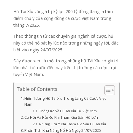
Hũ Tài Xỉu với giá trị kỷ lục 200 tỷ đồng đang là tâm
điểm chú ý của cộng đồng cá cược Việt Nam trong
tháng 7/2025.
Theo thông tin từ các chuyên gia ngành cá cược, hũ
này có thể nổ bất kỳ lúc nào trong những ngày tới, đặc
biệt vào ngày 24/07/2025.
Đây được xem là một trong những hũ Tài Xỉu có giá trị
lớn nhất từ trước đến nay trên thị trường cá cược trực
tuyến Việt Nam.
Table of Contents
Hiện Tượng Hũ Tài Xỉu Trong Làng Cá Cược Việt
Nam
Thống Kê Về Hũ Tài Xỉu Tại Việt Nam
Cơ Hội Và Rủi Ro Khi Tham Gia Săn Hũ Lớn
Những Lưu Ý Khi Tham Gia Săn Hũ Tài Xỉu
Phân Tích Khả Năng Nổ Hũ Ngày 24/07/2025