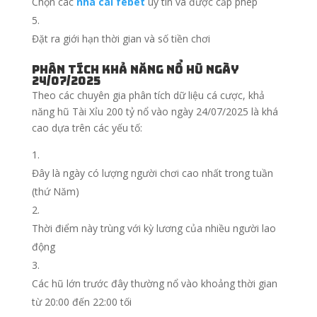
Chọn các
nhà cái febet
uy tín và được cấp phép
Đặt ra giới hạn thời gian và số tiền chơi
Phân Tích Khả Năng Nổ Hũ Ngày
24/07/2025
Theo các chuyên gia phân tích dữ liệu cá cược, khả
năng hũ Tài Xỉu 200 tỷ nổ vào ngày 24/07/2025 là khá
cao dựa trên các yếu tố:
Đây là ngày có lượng người chơi cao nhất trong tuần
(thứ Năm)
Thời điểm này trùng với kỳ lương của nhiều người lao
động
Các hũ lớn trước đây thường nổ vào khoảng thời gian
từ 20:00 đến 22:00 tối