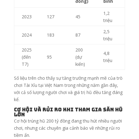
đồng)
bình
1,2
2023
127
45
triệu
2,5
2024
183
87
triệu
2025
200
4,8
(đến
95
(dự
triệu
T7)
kiến)
Số liệu trên cho thấy sự tăng trưởng mạnh mẽ của trò
chơi Tài Xỉu tại Việt Nam trong những năm gần đây,
với cả số lượng người chơi và giá trị hũ đều tăng đáng
kể.
Cơ Hội Và Rủi Ro Khi Tham Gia Săn Hũ
Lớn
Cơ hội trúng hũ 200 tỷ đồng đang thu hút nhiều người
chơi, nhưng các chuyên gia cảnh báo về những rủi ro
tiềm ẩn.